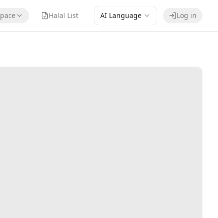
pace
Halal List
AI Language
Log in