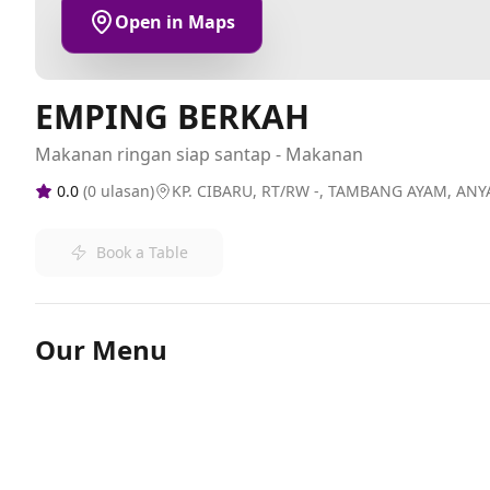
Open in Maps
EMPING BERKAH
Makanan ringan siap santap - Makanan
0.0
(
0
ulasan)
KP. CIBARU, RT/RW -, TAMBANG AYAM, ANY
Book a Table
Our Menu