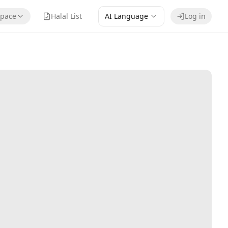
pace
Halal List
AI Language
Log in