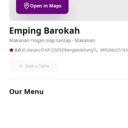
Open in Maps
Emping Barokah
Makanan ringan siap santap - Makanan
0.0
(
0
ulasan)
KP CISEKERangkasbitung
085266225163
Book a Table
Our Menu