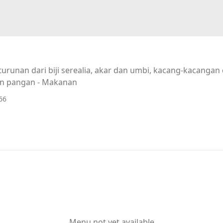
urunan dari biji serealia, akar dan umbi, kacang-kacanga
n pangan - Makanan
66
Menu not yet available