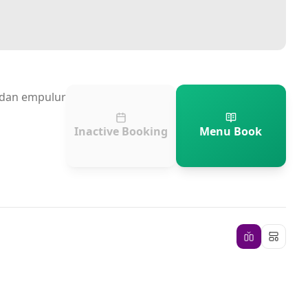
n dan empulur
Inactive Booking
Menu Book