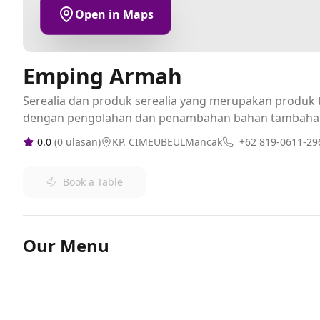
Open in Maps
Emping Armah
Serealia dan produk serealia yang merupakan produk t
dengan pengolahan dan penambahan bahan tambaha
0.0
(
0
ulasan)
KP. CIMEUBEULMancak
+62 819-0611-29
Book a Table
Our Menu