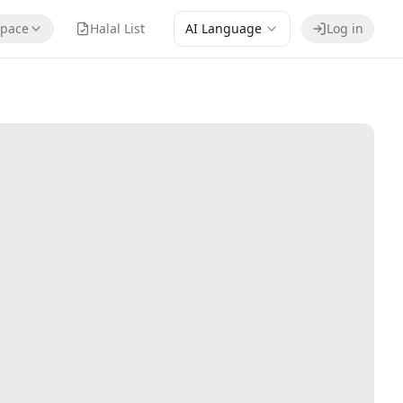
pace
Halal List
AI Language
Log in