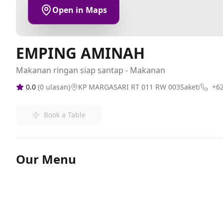
Open in Maps
EMPING AMINAH
Makanan ringan siap santap - Makanan
0.0
(
0
ulasan)
KP MARGASARI RT 011 RW 003Saketi
+6
Book a Table
Our Menu