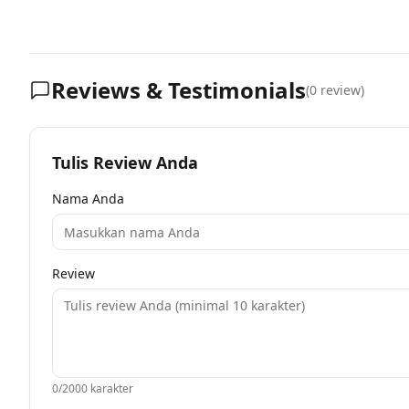
Reviews & Testimonials
(
0
review)
Tulis Review Anda
Nama Anda
Review
0
/2000 karakter