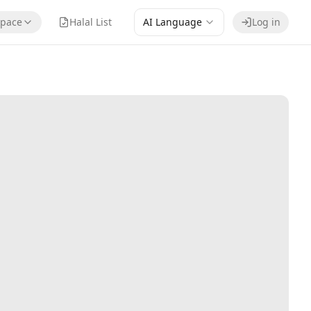
pace
Halal List
AI Language
Log in