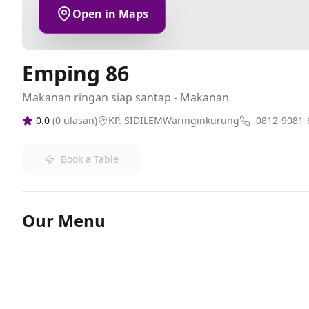
Open in Maps
Emping 86
Makanan ringan siap santap - Makanan
0.0
(
0
ulasan)
KP. SIDILEMWaringinkurung
0812-9081-
Book a Table
Our Menu