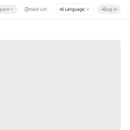
pace
Halal List
AI Language
Log in