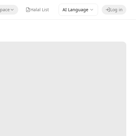
pace
Halal List
AI Language
Log in