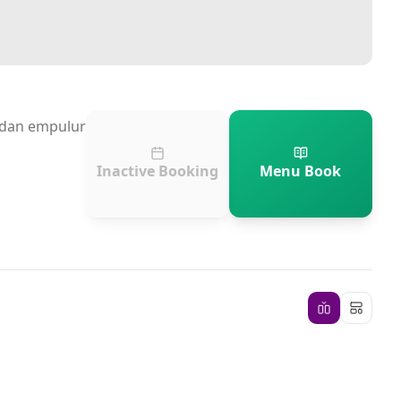
n dan empulur
Inactive Booking
Menu Book