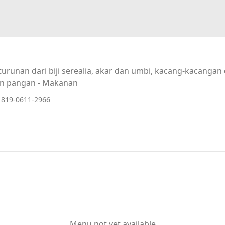
urunan dari biji serealia, akar dan umbi, kacang-kacanga
n pangan - Makanan
 819-0611-2966
Menu not yet available