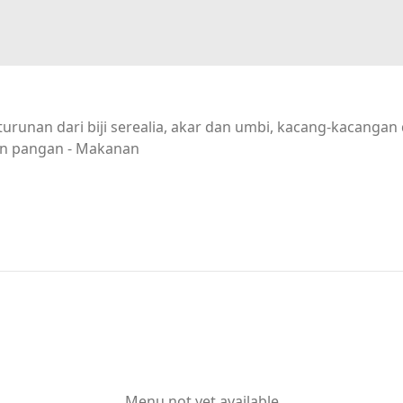
urunan dari biji serealia, akar dan umbi, kacang-kacanga
n pangan - Makanan
Menu not yet available