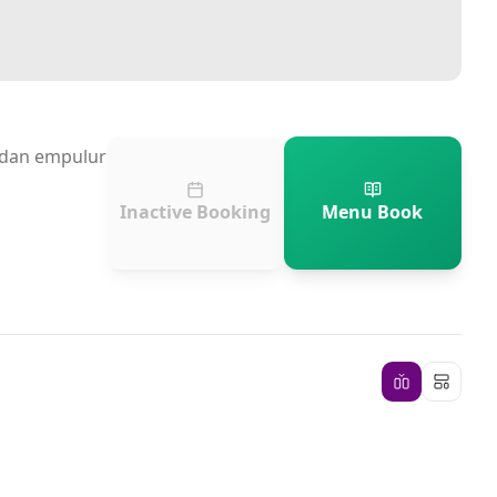
n dan empulur
Inactive Booking
Menu Book