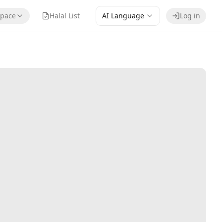
pace
Halal List
AI Language
Log in