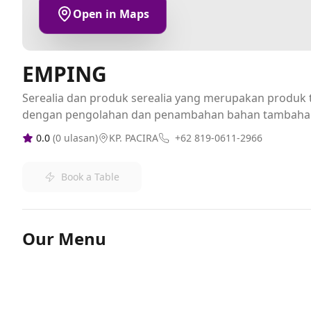
Open in Maps
EMPING
Serealia dan produk serealia yang merupakan produk t
dengan pengolahan dan penambahan bahan tambaha
0.0
(
0
ulasan)
KP. PACIRA
+62 819-0611-2966
Book a Table
Our Menu