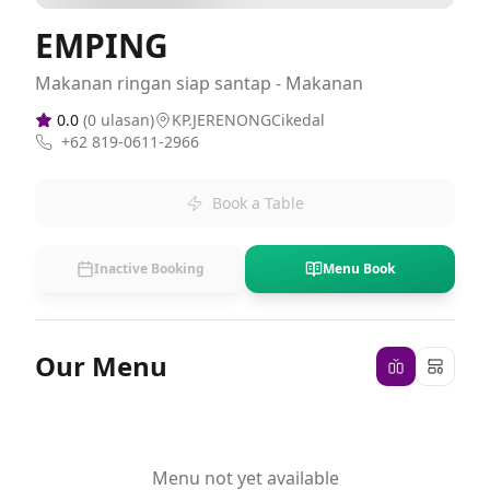
EMPING
Makanan ringan siap santap - Makanan
0.0
(
0
ulasan)
KP.JERENONGCikedal
+62 819-0611-2966
Book a Table
Inactive Booking
Menu Book
Our Menu
Menu not yet available