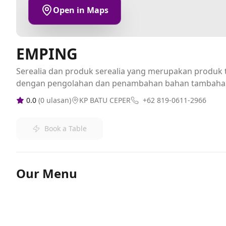
Open in Maps
EMPING
Serealia dan produk serealia yang merupakan produk t
dengan pengolahan dan penambahan bahan tambaha
0.0
(
0
ulasan)
KP BATU CEPER
+62 819-0611-2966
Book a Table
Our Menu