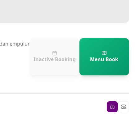
n dan empulur
Inactive Booking
Menu Book