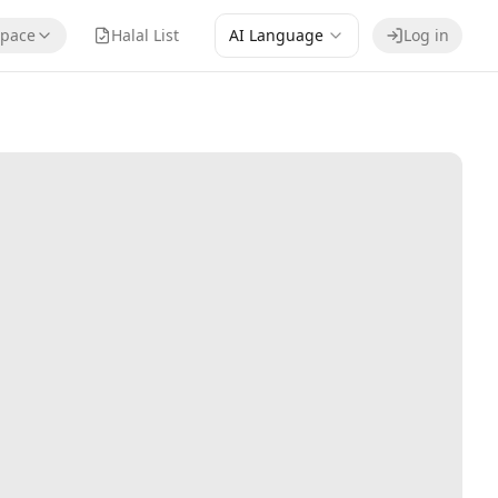
pace
Halal List
AI Language
Log in