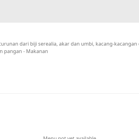
urunan dari biji serealia, akar dan umbi, kacang-kacanga
n pangan - Makanan
Menu not yet available