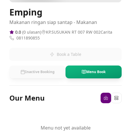
Emping
Makanan ringan siap santap - Makanan
0.0
(
0
ulasan)
KP.SUSUKAN RT 007 RW 002Carita
0811890855
Book a Table
Inactive Booking
Menu Book
Our Menu
Menu not yet available