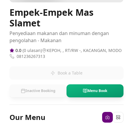
Empek-Empek Mas
Slamet
Penyediaan makanan dan minuman dengan
pengolahan - Makanan
0.0
(
0
ulasan)
KEPOH, , RT/RW -, KACANGAN, MODO
081236267313
Book a Table
Inactive Booking
Menu Book
Our Menu