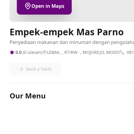
Open in Maps
Empek-empek Mas Parno
Penyediaan makanan dan minuman dengan pengolah
0.0
(
0
ulasan)
LEBAK, , RT/RW -, MOJOREJO, MODO
081
Book a Table
Our Menu