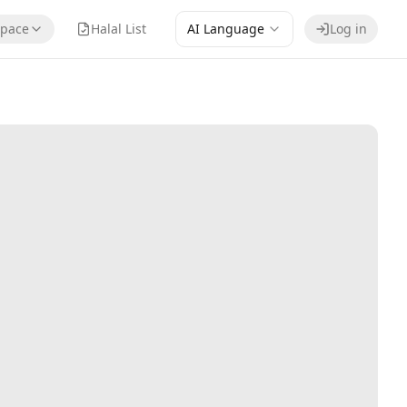
pace
Halal List
AI Language
Log in