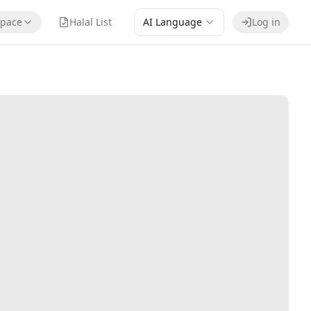
pace
Halal List
AI Language
Log in