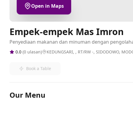
Open in Maps
Empek-empek Mas Imron
Penyediaan makanan dan minuman dengan pengolah
0.0
(
0
ulasan)
KEDUNGSARI, , RT/RW -, SIDODOWO, MOD
Book a Table
Our Menu