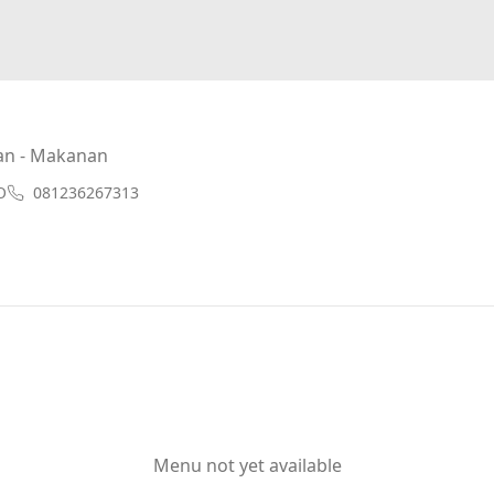
an - Makanan
O
081236267313
Menu not yet available