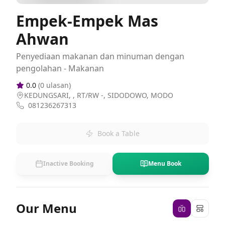
Empek-Empek Mas
Ahwan
Penyediaan makanan dan minuman dengan
pengolahan - Makanan
0.0
(
0
ulasan)
KEDUNGSARI, , RT/RW -, SIDODOWO, MODO
081236267313
Book a Table
Inactive Booking
Menu Book
Our Menu