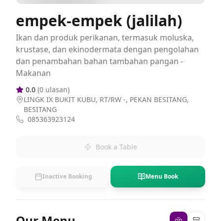
empek-empek (jalilah)
Ikan dan produk perikanan, termasuk moluska,
krustase, dan ekinodermata dengan pengolahan
dan penambahan bahan tambahan pangan -
Makanan
0.0
(
0
ulasan)
LINGK IX BUKIT KUBU, RT/RW -, PEKAN BESITANG,
BESITANG
085363923124
Book a Table
Inactive Booking
Menu Book
Our Menu