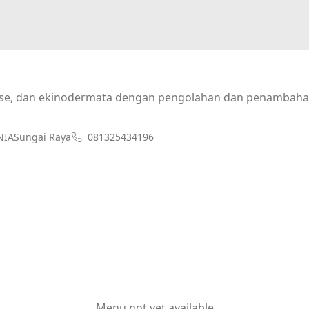
tase, dan ekinodermata dengan pengolahan dan penambah
NIASungai Raya
081325434196
Menu not yet available