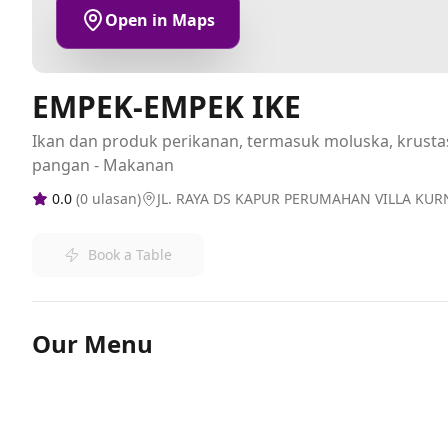
Open in Maps
EMPEK-EMPEK IKE
Ikan dan produk perikanan, termasuk moluska, krus
pangan - Makanan
0.0
(
0
ulasan)
JL. RAYA DS KAPUR PERUMAHAN VILLA KUR
Book a Table
Our Menu