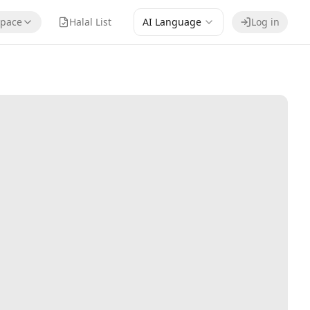
pace
Halal List
AI Language
Log in