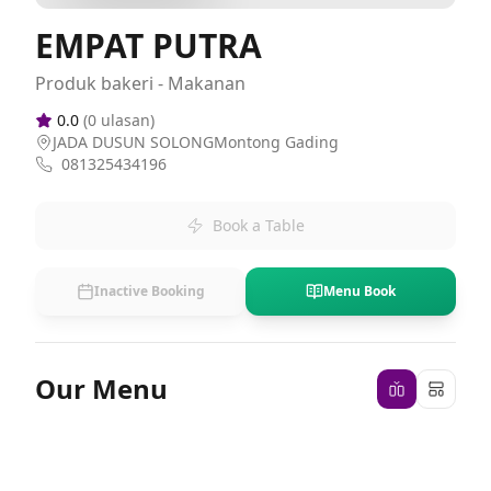
EMPAT PUTRA
Produk bakeri - Makanan
0.0
(
0
ulasan)
JADA DUSUN SOLONGMontong Gading
081325434196
Book a Table
Inactive Booking
Menu Book
Our Menu