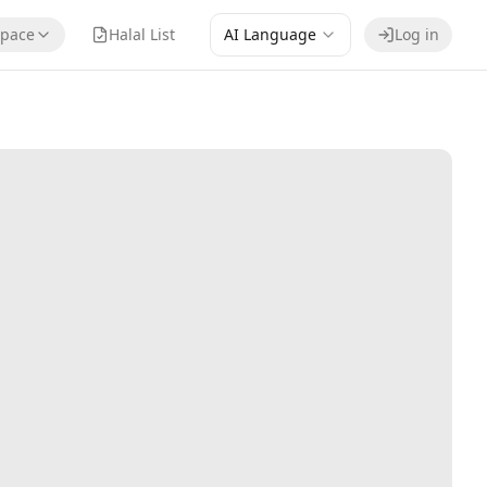
pace
Halal List
AI Language
Log in