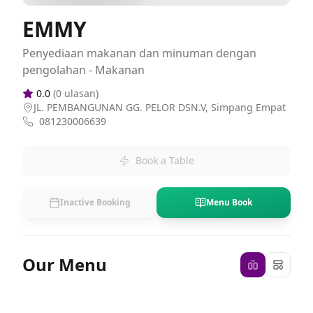
EMMY
Penyediaan makanan dan minuman dengan
pengolahan - Makanan
0.0
(
0
ulasan)
JL. PEMBANGUNAN GG. PELOR DSN.V, Simpang Empat
081230006639
Book a Table
Inactive Booking
Menu Book
Our Menu