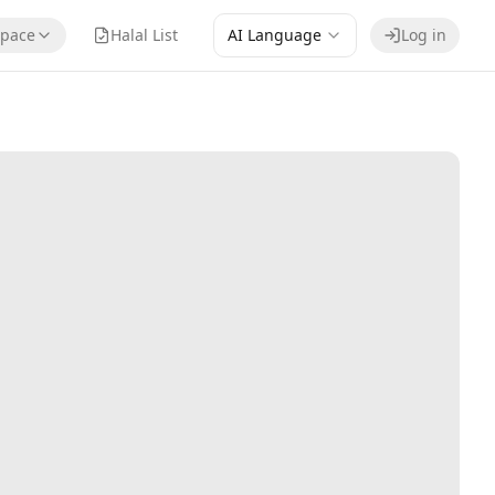
pace
Halal List
AI Language
Log in