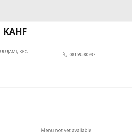
, KAHF
ULUJAMI, KEC.
08159580937
Menu not yet available