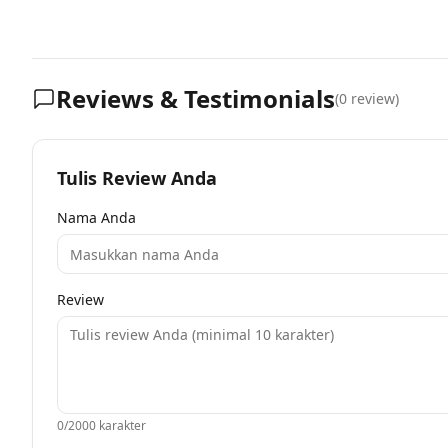
Reviews & Testimonials
(
0
review)
Tulis Review Anda
Nama Anda
Review
0
/2000 karakter