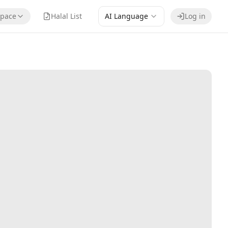
pace
Halal List
AI Language
Log in