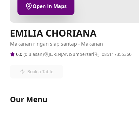
Open in Maps
EMILIA CHORIANA
Makanan ringan siap santap - Makanan
0.0
(
0
ulasan)
JL.RINJANISumbersari
085117355360
Book a Table
Our Menu