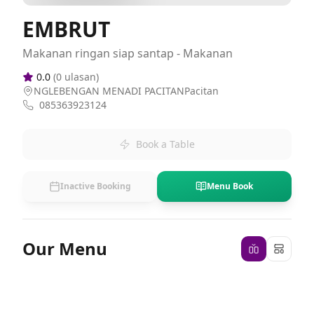
EMBRUT
Makanan ringan siap santap - Makanan
0.0
(
0
ulasan)
NGLEBENGAN MENADI PACITANPacitan
085363923124
Book a Table
Inactive Booking
Menu Book
Our Menu