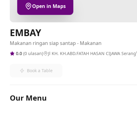
Open in Maps
EMBAY
Makanan ringan siap santap - Makanan
0.0
(
0
ulasan)
Jl KH. KH.ABD.FATAH HASAN CIJAWA Serang
Book a Table
Our Menu