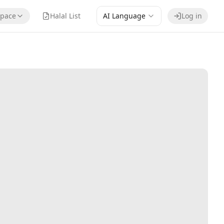
pace
Halal List
AI Language
Log in