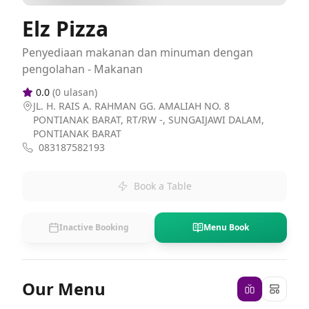
Elz Pizza
Penyediaan makanan dan minuman dengan
pengolahan - Makanan
0.0
(
0
ulasan)
JL. H. RAIS A. RAHMAN GG. AMALIAH NO. 8
PONTIANAK BARAT, RT/RW -, SUNGAIJAWI DALAM,
PONTIANAK BARAT
083187582193
Book a Table
Inactive Booking
Menu Book
Our Menu