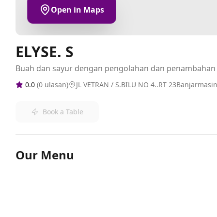
Open in Maps
ELYSE. S
Buah dan sayur dengan pengolahan dan penambahan
0.0
(
0
ulasan)
JL VETRAN / S.BILU NO 4..RT 23Banjarmasi
Book a Table
Our Menu