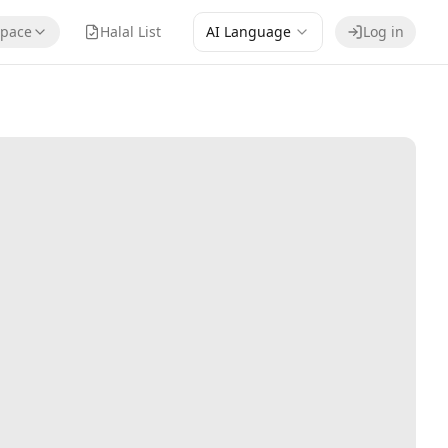
pace
Halal List
AI Language
Log in