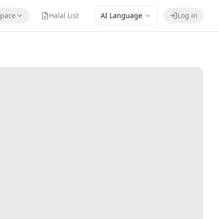
pace
Halal List
AI Language
Log in