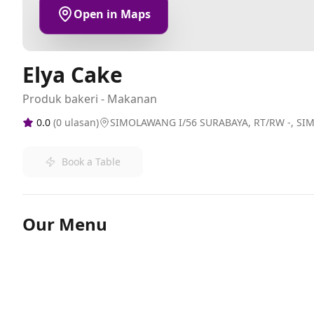
Open in Maps
Elya Cake
Produk bakeri - Makanan
0.0
(
0
ulasan)
SIMOLAWANG I/56 SURABAYA, RT/RW -, S
Book a Table
Our Menu