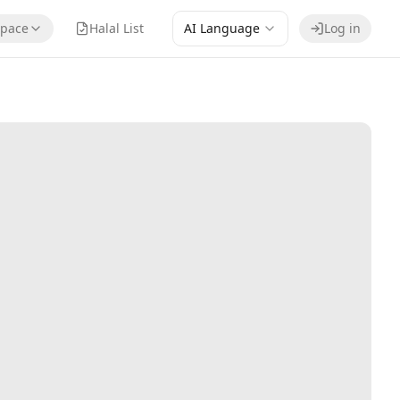
pace
Halal List
AI Language
Log in