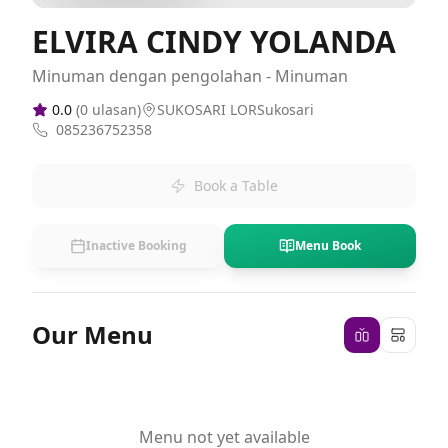
ELVIRA CINDY YOLANDA
Minuman dengan pengolahan - Minuman
0.0
(
0
ulasan)
SUKOSARI LORSukosari
085236752358
Book a Table
Inactive Booking
Menu Book
Our Menu
Menu not yet available