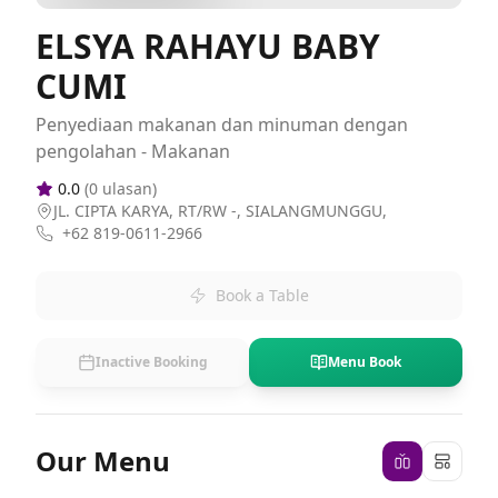
ELSYA RAHAYU BABY
CUMI
Penyediaan makanan dan minuman dengan
pengolahan - Makanan
0.0
(
0
ulasan)
JL. CIPTA KARYA, RT/RW -, SIALANGMUNGGU,
+62 819-0611-2966
Book a Table
Inactive Booking
Menu Book
Our Menu