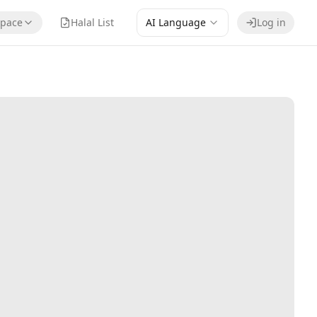
pace
Halal List
AI Language
Log in