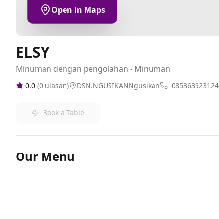
Open in Maps
ELSY
Minuman dengan pengolahan - Minuman
0.0
(
0
ulasan)
DSN.NGUSIKANNgusikan
085363923124
Book a Table
Our Menu