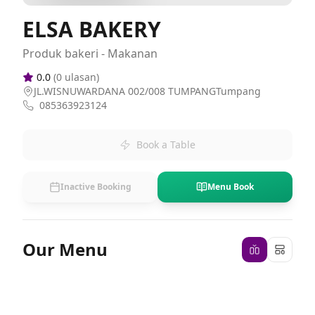
ELSA BAKERY
Produk bakeri - Makanan
0.0
(
0
ulasan)
JL.WISNUWARDANA 002/008 TUMPANGTumpang
085363923124
Book a Table
Inactive Booking
Menu Book
Our Menu