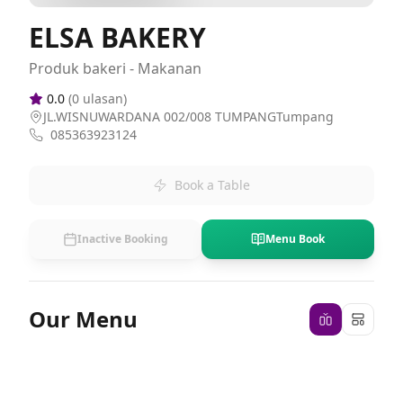
ELSA BAKERY
Produk bakeri - Makanan
0.0
(
0
ulasan)
JL.WISNUWARDANA 002/008 TUMPANGTumpang
085363923124
Book a Table
Inactive Booking
Menu Book
Our Menu