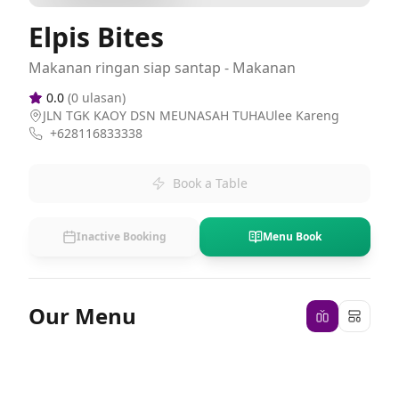
Elpis Bites
Makanan ringan siap santap - Makanan
0.0
(
0
ulasan)
JLN TGK KAOY DSN MEUNASAH TUHAUlee Kareng
+628116833338
Book a Table
Inactive Booking
Menu Book
Our Menu