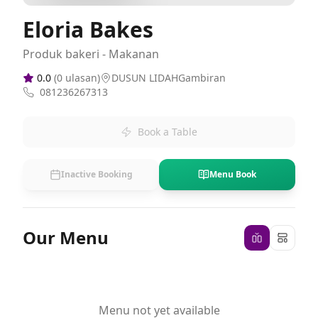
Eloria Bakes
Produk bakeri - Makanan
0.0
(
0
ulasan)
DUSUN LIDAHGambiran
081236267313
Book a Table
Inactive Booking
Menu Book
Our Menu
Menu not yet available