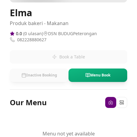
Elma
Produk bakeri - Makanan
0.0
(
0
ulasan)
DSN BUDUGPeterongan
082228880627
Book a Table
Inactive Booking
Menu Book
Our Menu
Menu not yet available