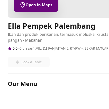
Open in Maps
Ella Pempek Palembang
Ikan dan produk perikanan, termasuk moluska, krus
pangan - Makanan
0.0
(
0
ulasan)
JL. D.I PANJAITAN I, RT/RW -, SEKAR MAWA
Book a Table
Our Menu