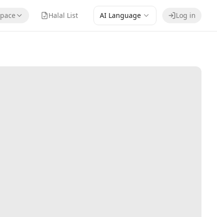
pace
Halal List
AI Language
Log in