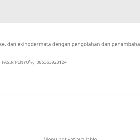
tase, dan ekinodermata dengan pengolahan dan penambah
R, PASIR PENYU
085363923124
Menu not yet available