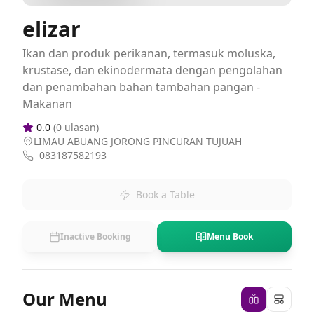
elizar
Ikan dan produk perikanan, termasuk moluska,
krustase, dan ekinodermata dengan pengolahan
dan penambahan bahan tambahan pangan -
Makanan
0.0
(
0
ulasan)
LIMAU ABUANG JORONG PINCURAN TUJUAH
083187582193
Book a Table
Inactive Booking
Menu Book
Our Menu