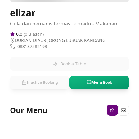
elizar
Gula dan pemanis termasuk madu - Makanan
0.0
(
0
ulasan)
DURIAN DIAUR JORONG LUBUAK KANDANG
083187582193
Book a Table
Inactive Booking
Menu Book
Our Menu