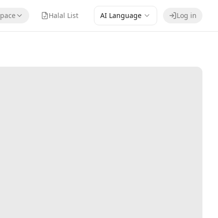
pace
Halal List
AI Language
Log in