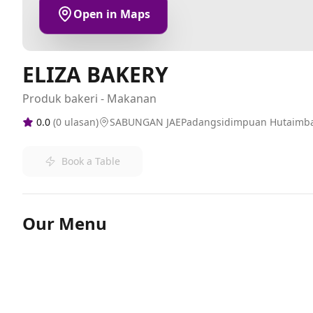
Open in Maps
ELIZA BAKERY
Produk bakeri - Makanan
0.0
(
0
ulasan)
SABUNGAN JAEPadangsidimpuan Hutaimb
Book a Table
Our Menu