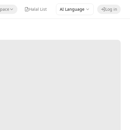
pace
Halal List
AI Language
Log in