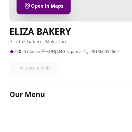
Open in Maps
ELIZA BAKERY
Produk bakeri - Makanan
0.0
(
0
ulasan)
KUNJANG Ngancar
081360054669
Book a Table
Our Menu