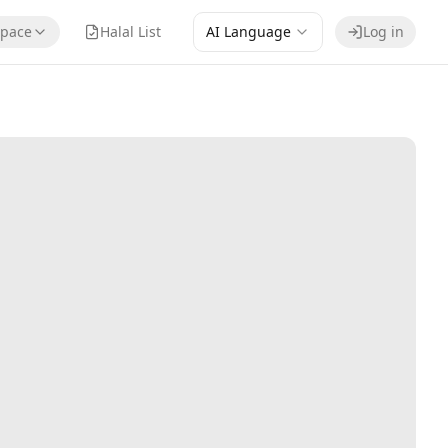
pace
Halal List
AI Language
Log in