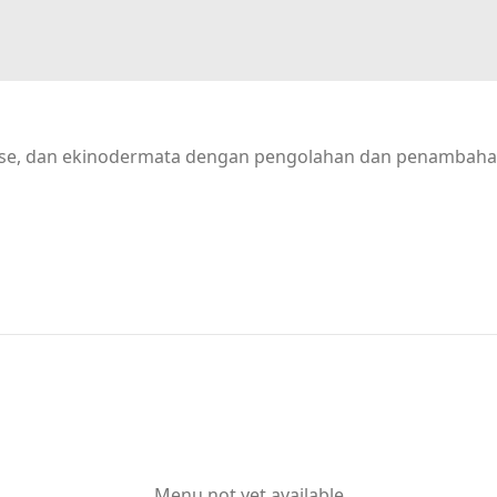
tase, dan ekinodermata dengan pengolahan dan penambah
Menu not yet available