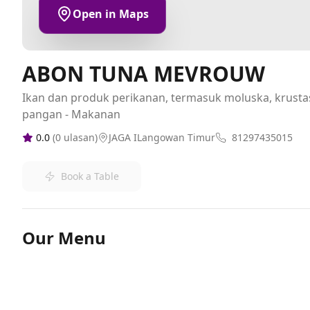
Open in Maps
ABON TUNA MEVROUW
Ikan dan produk perikanan, termasuk moluska, krus
pangan - Makanan
0.0
(
0
ulasan)
JAGA ILangowan Timur
81297435015
Book a Table
Our Menu