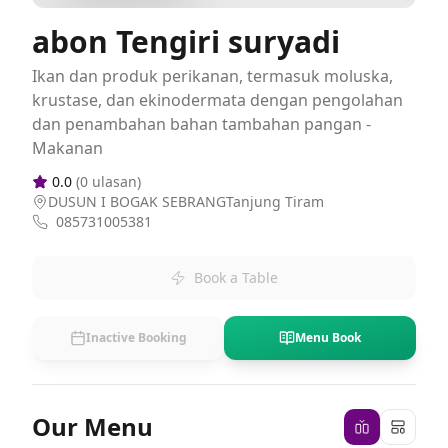
abon Tengiri suryadi
Ikan dan produk perikanan, termasuk moluska,
krustase, dan ekinodermata dengan pengolahan
dan penambahan bahan tambahan pangan -
Makanan
0.0
(
0
ulasan)
DUSUN I BOGAK SEBRANGTanjung Tiram
085731005381
Book a Table
Inactive Booking
Menu Book
Our Menu