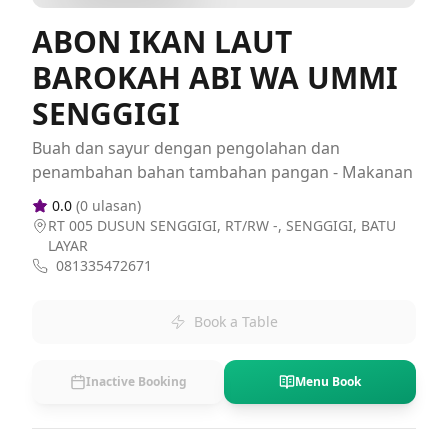
ABON IKAN LAUT
BAROKAH ABI WA UMMI
SENGGIGI
Buah dan sayur dengan pengolahan dan
penambahan bahan tambahan pangan - Makanan
0.0
(
0
ulasan)
RT 005 DUSUN SENGGIGI, RT/RW -, SENGGIGI, BATU
LAYAR
081335472671
Book a Table
Inactive Booking
Menu Book