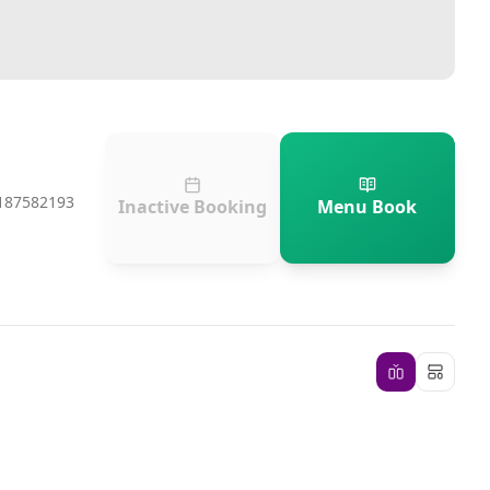
187582193
Inactive Booking
Menu Book