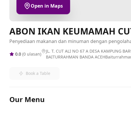
Open in Maps
ABON IKAN KEUMAMAH CUT
Penyediaan makanan dan minuman dengan pengolah
JL. T. CUT ALI NO 67 A DESA KAMPUNG B
0.0
(
0
ulasan)
BAITURRAHMAN BANDA ACEHBaiturrahma
Book a Table
Our Menu