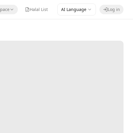
pace
Halal List
AI Language
Log in