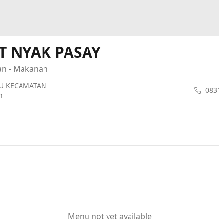
 NYAK PASAY
an - Makanan
ARU KECAMATAN
083
n
Menu not yet available