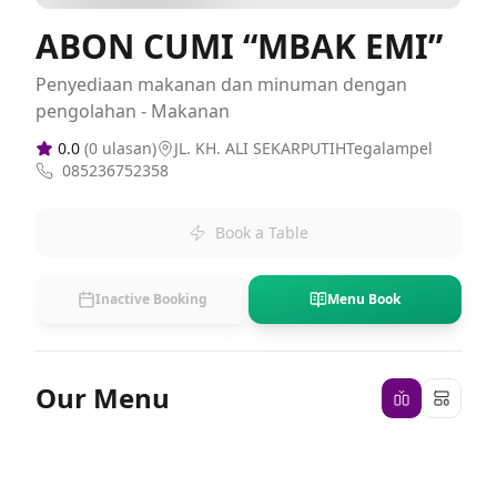
ABON CUMI “MBAK EMI”
Penyediaan makanan dan minuman dengan
pengolahan - Makanan
0.0
(
0
ulasan)
JL. KH. ALI SEKARPUTIHTegalampel
085236752358
Book a Table
Inactive Booking
Menu Book
Our Menu