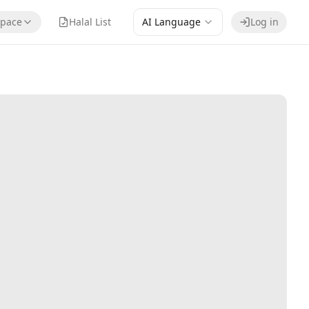
pace
Halal List
AI Language
Log in