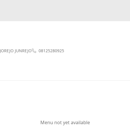
JOREJO JUNREJO
08125280925
Menu not yet available