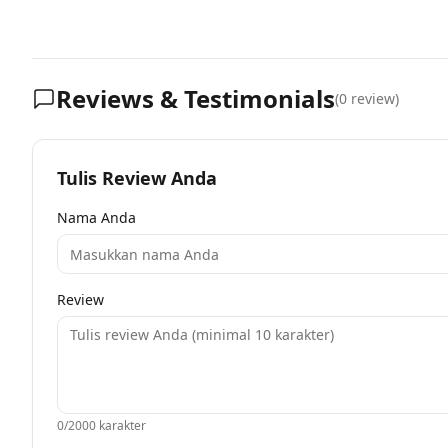
Reviews & Testimonials
(
0
review)
Tulis Review Anda
Nama Anda
Review
0
/2000 karakter