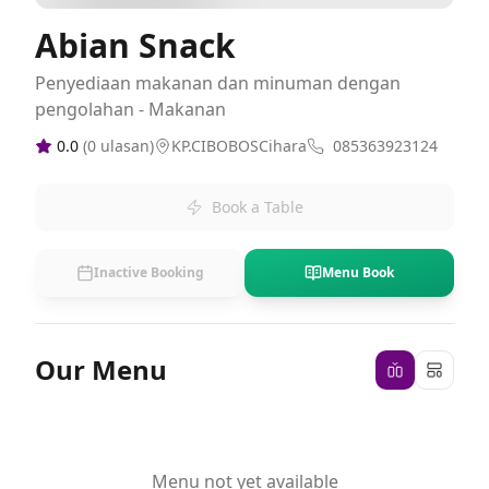
Abian Snack
Penyediaan makanan dan minuman dengan
pengolahan - Makanan
0.0
(
0
ulasan)
KP.CIBOBOSCihara
085363923124
Book a Table
Inactive Booking
Menu Book
Our Menu
Menu not yet available