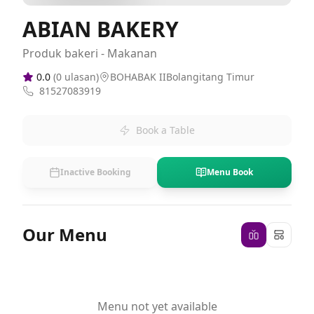
ABIAN BAKERY
Produk bakeri - Makanan
0.0
(
0
ulasan)
BOHABAK IIBolangitang Timur
81527083919
Book a Table
Inactive Booking
Menu Book
Our Menu
Menu not yet available