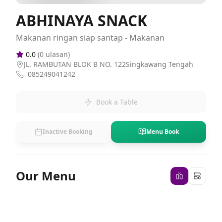
ABHINAYA SNACK
Makanan ringan siap santap - Makanan
0.0
(
0
ulasan)
JL. RAMBUTAN BLOK B NO. 122Singkawang Tengah
085249041242
Book a Table
Inactive Booking
Menu Book
Our Menu