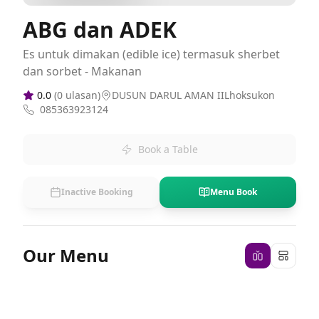
ABG dan ADEK
Es untuk dimakan (edible ice) termasuk sherbet
dan sorbet - Makanan
0.0
(
0
ulasan)
DUSUN DARUL AMAN IILhoksukon
085363923124
Book a Table
Inactive Booking
Menu Book
Our Menu